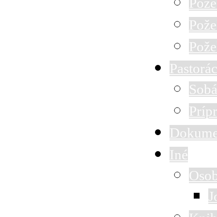
Pože
Pože
Pože
Pastorác
Sobá
Príp
Dokume
Iné
Osob
J