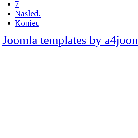
7
Nasled.
Koniec
Joomla templates by a4joo
Pripomienky k stránke: adm