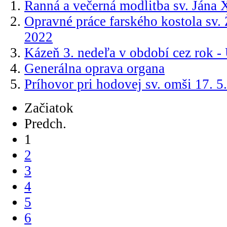
Ranná a večerná modlitba sv. Jána 
Opravné práce farského kostola sv. Ž
2022
Kázeň 3. nedeľa v období cez rok - 
Generálna oprava organa
Príhovor pri hodovej sv. omši 17. 5
Začiatok
Predch.
1
2
3
4
5
6