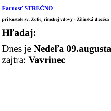
Farnosť STREČNO
pri kostole sv. Žofie, rímskej vdovy - Źilinská diecéza
Hľadaj:
Dnes je
Nedeľa 09.august
zajtra:
Vavrinec