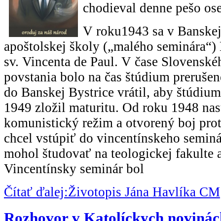
chodieval denne pešo os
V roku1943 sa v Banskej 
apoštolskej školy („malého seminára“) 
sv. Vincenta de Paul. V čase Slovensk
povstania bolo na čas štúdium prerušen
do Banskej Bystrice vrátil, aby štúdium
1949 zložil maturitu. Od roku 1948 nas
komunistický režim a otvorený boj prot
chcel vstúpiť do vincentínskeho seminá
mohol študovať na teologickej fakulte 
Vincentínsky seminár bol
Čítať ďalej:Životopis Jána Havlíka CM
Rozhovor v Katolíckych novinách