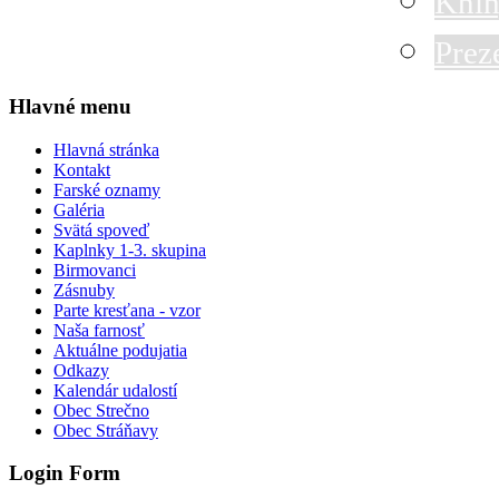
Knih
Prez
Hlavné menu
Hlavná stránka
Kontakt
Farské oznamy
Galéria
Svätá spoveď
Kaplnky 1-3. skupina
Birmovanci
Zásnuby
Parte kresťana - vzor
Naša farnosť
Aktuálne podujatia
Odkazy
Kalendár udalostí
Obec Strečno
Obec Stráňavy
Login Form