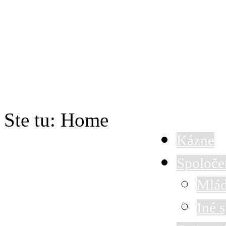
Ste tu:
Home
Kázne
Spoloče
Mlád
Iné 