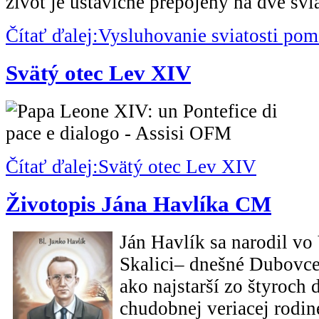
život je ustavične prepojený na dve svia
Čítať ďalej:Vysluhovanie sviatosti p
Svätý otec Lev XIV
Čítať ďalej:Svätý otec Lev XIV
Životopis Jána Havlíka CM
Ján Havlík sa narodil vo
Skalici– dnešné Dubovce
ako najstarší zo štyroch 
chudobnej veriacej rodin