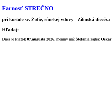
Farnosť STREČNO
pri kostole sv. Žofie, rímskej vdovy - Źilinská diecéza
Hľadaj:
Dnes je
Piatok 07.augusta 2026
, meniny má:
Štefánia
zajtra:
Oskar