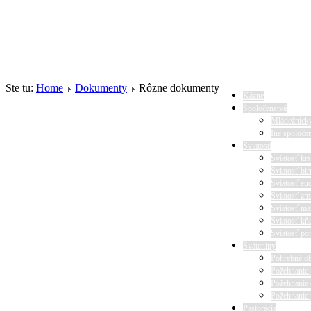
Ste tu:
Home
Dokumenty
Rôzne dokumenty
Kázne
Spoločenstvá
Mládežníck
Iné spoloče
Sviatosti
Sviatosť krs
Sviatosť bi
Sviatosť euc
Sviatosť zm
Sviatosť ma
Sviatosť kň
Sviatosť po
Sväteniny
Pohrebné o
Požehnanie 
Požehnanie
Požehnanie
Pastorácia