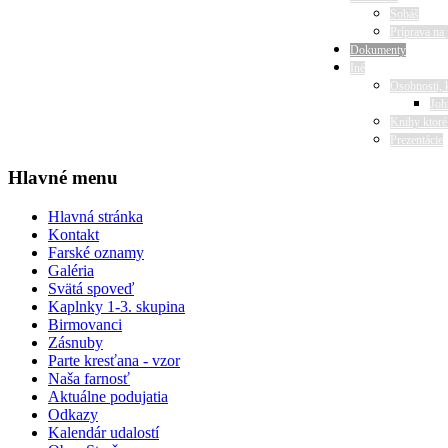
Sobáš
Príprava na 
Dokumenty
Iné
Osobnosti, 
Joh
Knihy ktoré
Prezentácie
Hlavné menu
Hlavná stránka
Kontakt
Farské oznamy
Galéria
Svätá spoveď
Kaplnky 1-3. skupina
Birmovanci
Zásnuby
Parte kresťana - vzor
Naša farnosť
Aktuálne podujatia
Odkazy
Kalendár udalostí