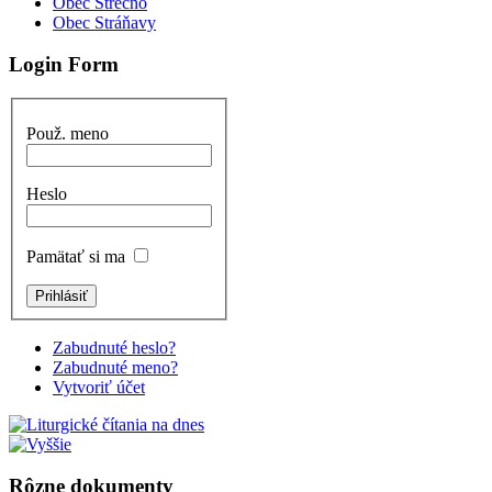
Obec Strečno
Obec Stráňavy
Login Form
Použ. meno
Heslo
Pamätať si ma
Zabudnuté heslo?
Zabudnuté meno?
Vytvoriť účet
Rôzne dokumenty