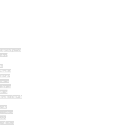
y spevácky zbor
nstvá?
tu
rmovania
haristie
ierenia
nželstva
azstva
mazania chorých
brady
príbytkov
 osôb
 predmetov