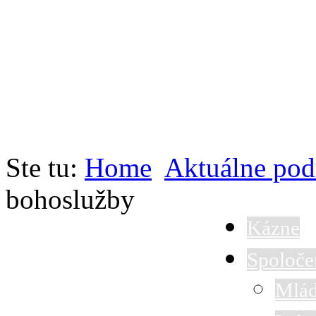
Ste tu:
Home
Aktuálne pod
bohoslužby
Kázne
Spoloče
Mlád