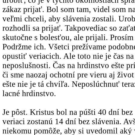
zákaz prijať. Bol som tam, videl som na
veľmi chceli, aby slávenia zostali. Urob
rozhodli sa prijať. Takpovediac so zať
skutočne s bolesťou, ale prijali. Prosím 
Podržme ich. Všetci prežívame podobn
opustiť veriacich. Ale toto nie je čas n
neposlušnosti. Čas na hrdinstvo ešte p
či sme naozaj ochotní pre vieru aj život
ešte nie je tá chvíľa. Neposlúchnuť teraz
lacné hrdinstvo.
Je pôst. Kristus bol na púšti 40 dní be
veriaci zostanú 14 dní bez slávenia. A
niekomu pomôže, aby si uvedomil aký v