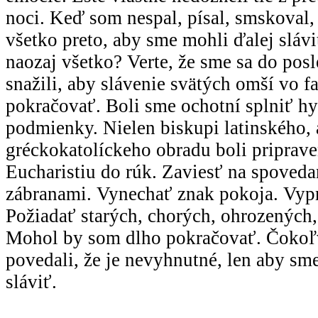
noci. Keď som nespal, písal, smskoval, 
všetko preto, aby sme mohli ďalej slávi
naozaj všetko? Verte, že sme sa do po
snažili, aby slávenie svätých omší vo 
pokračovať. Boli sme ochotní splniť h
podmienky. Nielen biskupi latinského, a
gréckokatolíckeho obradu boli priprave
Eucharistiu do rúk. Zaviesť na spoveda
zábranami. Vynechať znak pokoja. Vypr
Požiadať starých, chorých, ohrozených,
Mohol by som dlho pokračovať. Čokoľ
povedali, že je nevyhnutné, len aby s
sláviť.