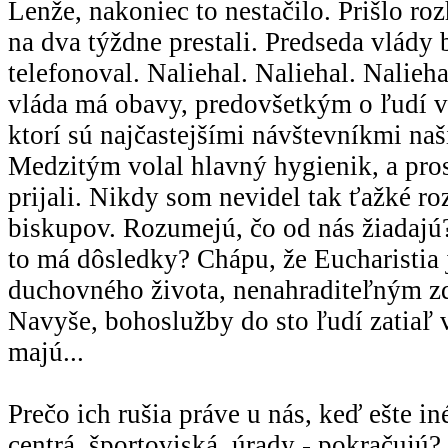
Lenže, nakoniec to nestačilo. Prišlo ro
na dva týždne prestali. Predseda vlády
telefonoval. Naliehal. Naliehal. Nalieha
vláda má obavy, predovšetkým o ľudí 
ktorí sú najčastejšími návštevníkmi na
Medzitým volal hlavný hygienik, a pros
prijali. Nikdy som nevidel tak ťažké r
biskupov. Rozumejú, čo od nás žiadajú
to má dôsledky? Chápu, že Eucharistia
duchovného života, nenahraditeľným z
Navyše, bohoslužby do sto ľudí zatiaľ 
majú...
Prečo ich rušia práve u nás, keď ešte i
centrá, športoviská, úrady - pokračujú