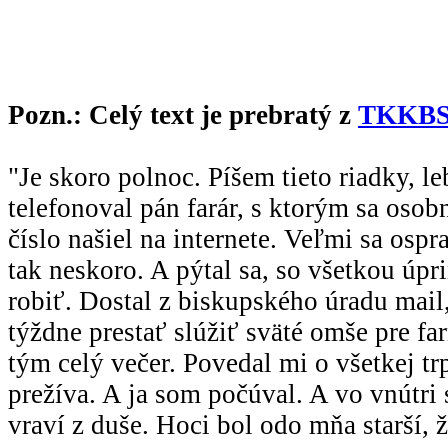
Pozn.: Celý text je prebratý z
TKKB
"Je skoro polnoc. Píšem tieto riadky, l
telefonoval pán farár, s ktorým sa os
číslo našiel na internete. Veľmi sa ospr
tak neskoro. A pýtal sa, so všetkou úp
robiť. Dostal z biskupského úradu mail
týždne prestať slúžiť sväté omše pre far
tým celý večer. Povedal mi o všetkej trp
prežíva. A ja som počúval. A vo vnútri 
vraví z duše. Hoci bol odo mňa starší, 