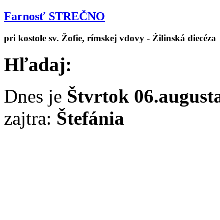
Farnosť STREČNO
pri kostole sv. Žofie, rímskej vdovy - Źilinská diecéza
Hľadaj:
Dnes je
Štvrtok 06.august
zajtra:
Štefánia