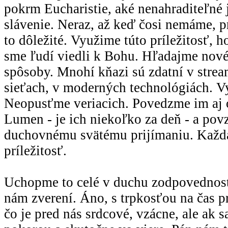
pokrm Eucharistie, aké nenahraditeľné j
slávenie. Neraz, až keď čosi nemáme, pr
to dôležité. Využime túto príležitosť, 
sme ľudí viedli k Bohu. Hľadajme nové
spôsoby. Mnohí kňazi sú zdatní v strea
sieťach, v moderných technológiách. V
Neopusťme veriacich. Povedzme im aj 
Lumen - je ich niekoľko za deň - a po
duchovnému svätému prijímaniu. Každá 
príležitosť.
Uchopme to celé v duchu zodpovednosti
nám zverení. Áno, s trpkosťou na čas p
čo je pred nás srdcové, vzácne, ale ak 