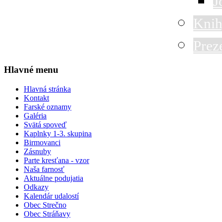
J
Knih
Prez
Hlavné menu
Hlavná stránka
Kontakt
Farské oznamy
Galéria
Svätá spoveď
Kaplnky 1-3. skupina
Birmovanci
Zásnuby
Parte kresťana - vzor
Naša farnosť
Aktuálne podujatia
Odkazy
Kalendár udalostí
Obec Strečno
Obec Stráňavy