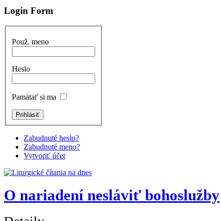
Login Form
Použ. meno
Heslo
Pamätať si ma
Zabudnuté heslo?
Zabudnuté meno?
Vytvoriť účet
O nariadení nesláviť bohoslužby