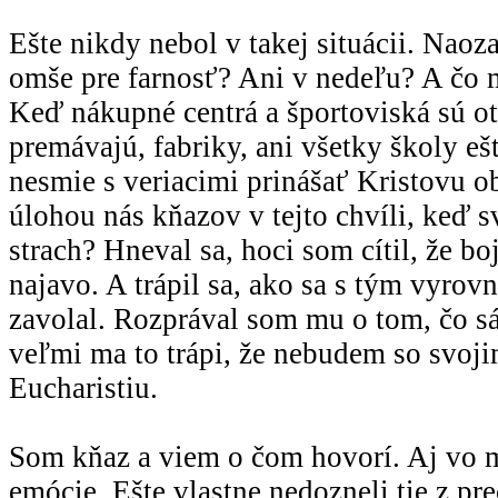
Ešte nikdy nebol v takej situácii. Naoz
omše pre farnosť? Ani v nedeľu? A čo
Keď nákupné centrá a športoviská sú o
premávajú, fabriky, ani všetky školy eš
nesmie s veriacimi prinášať Kristovu ob
úlohou nás kňazov v tejto chvíli, keď s
strach? Hneval sa, hoci som cítil, že bo
najavo. A trápil sa, ako sa s tým vyrov
zavolal. Rozprával som mu o tom, čo 
veľmi ma to trápi, že nebudem so svoji
Eucharistiu.
Som kňaz a viem o čom hovorí. Aj vo 
emócie. Ešte vlastne nedozneli tie z p