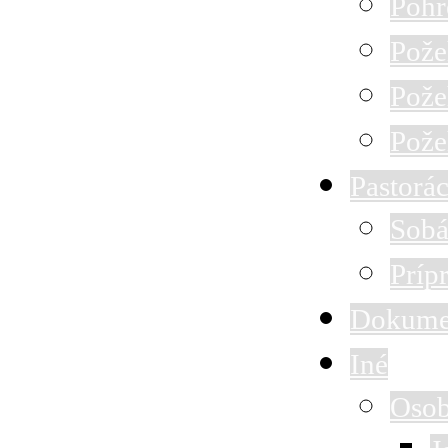
Pohr
Pože
Pože
Pože
Pastorác
Sobá
Príp
Dokume
Iné
Osob