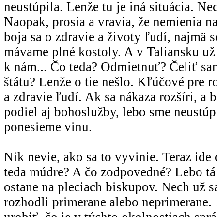
neustúpila. Lenže tu je iná situácia. Ne
Naopak, prosia a vravia, že nemienia na
boja sa o zdravie a životy ľudí, najmä 
mávame plné kostoly. A v Taliansku už j
k nám... Čo teda? Odmietnuť? Čeliť sa
štátu? Lenže o tie nešlo. Kľúčové pre r
a zdravie ľudí. Ak sa nákaza rozšíri, a
podiel aj bohoslužby, lebo sme neustúpil
ponesieme vinu.
Nik nevie, ako sa to vyvinie. Teraz ide
teda múdre? A čo zodpovedné? Lebo t
ostane na pleciach biskupov. Nech už s
rozhodli primerane alebo neprimerane.
urobiť, čo je v týchto okolnostiach spr