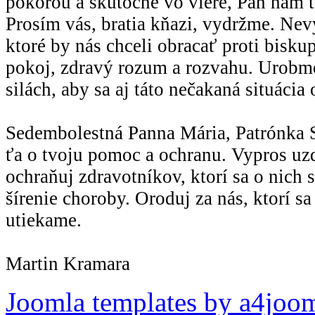
pokorou a skutočne vo viere, Pán nám 
Prosím vás, bratia kňazi, vydržme. Ne
ktoré by nás chceli obracať proti bisk
pokoj, zdravý rozum a rozvahu. Urobme
silách, aby sa aj táto nečakaná situácia 
Sedembolestná Panna Mária, Patrónka 
ťa o tvoju pomoc a ochranu. Vypros uz
ochraňuj zdravotníkov, ktorí sa o nich s
šírenie choroby. Oroduj za nás, ktorí sa
utiekame.
Martin Kramara
Joomla templates by a4joo