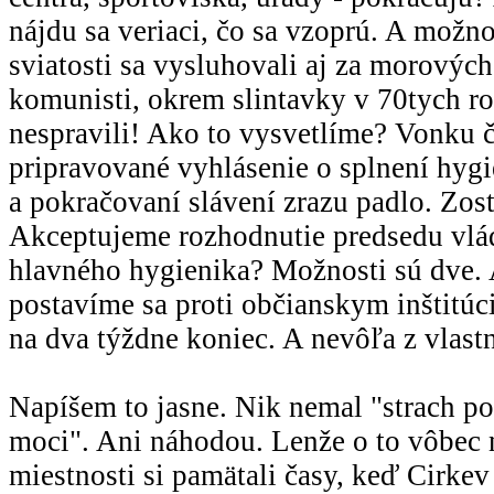
nájdu sa veriaci, čo sa vzoprú. A možno
sviatosti sa vysluhovali aj za morových
komunisti, okrem slintavky v 70tych ro
nespravili! Ako to vysvetlíme? Vonku č
pripravované vyhlásenie o splnení hy
a pokračovaní slávení zrazu padlo. Zost
Akceptujeme rozhodnutie predsedu vlá
hlavného hygienika? Možnosti sú dve.
postavíme sa proti občianskym inštitú
na dva týždne koniec. A nevôľa z vlast
Napíšem to jasne. Nik nemal "strach po
moci". Ani náhodou. Lenže o to vôbec n
miestnosti si pamätali časy, keď Cirkev