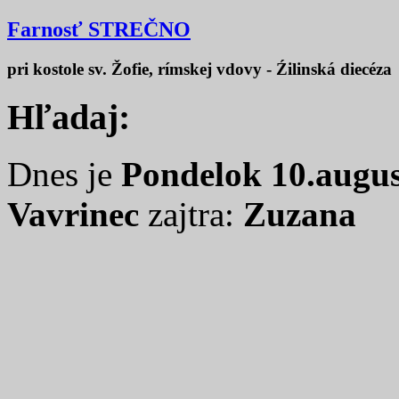
Farnosť STREČNO
pri kostole sv. Žofie, rímskej vdovy - Źilinská diecéza
Hľadaj:
Dnes je
Pondelok 10.augus
Vavrinec
zajtra:
Zuzana