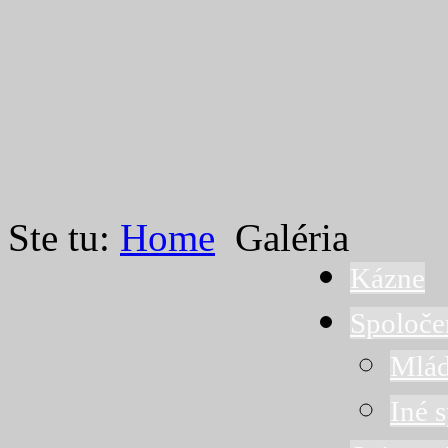
Ste tu:
Home
Galéria
Kázne
Spoloče
Mlád
Iné 