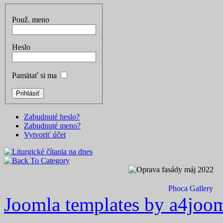
Použ. meno
Heslo
Pamätať si ma
Zabudnuté heslo?
Zabudnuté meno?
Vytvoriť účet
Powered by
Phoca
Gallery
Joomla templates by a4joo