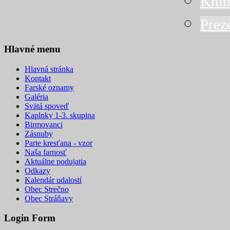
Knih
Prez
Hlavné menu
Hlavná stránka
Kontakt
Farské oznamy
Galéria
Svätá spoveď
Kaplnky 1-3. skupina
Birmovanci
Zásnuby
Parte kresťana - vzor
Naša farnosť
Aktuálne podujatia
Odkazy
Kalendár udalostí
Obec Strečno
Obec Stráňavy
Login Form