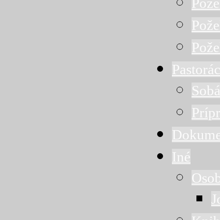
Pože
Pože
Pože
Pastorác
Sobá
Príp
Dokume
Iné
Osob
J