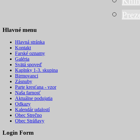
Knih
Prez
Hlavné menu
Hlavná stránka
Kontakt
Farské oznamy
Galéria
Svätá spoveď
Kaplnky 1-3. skupina
Birmovanci
Zásnuby
Parte kresťana - vzor
Naša farnosť
Aktuálne podujatia
Odkazy
Kalendár udalostí
Obec Strečno
Obec Stráňavy
Login Form