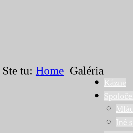
Ste tu:
Home
Galéria
Kázne
Spoloče
Mlád
Iné 