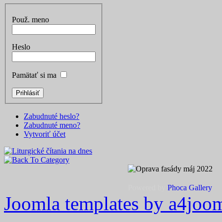
Použ. meno
Heslo
Pamätať si ma
Zabudnuté heslo?
Zabudnuté meno?
Vytvoriť účet
Powered by
Phoca
Gallery
Joomla templates by a4joo