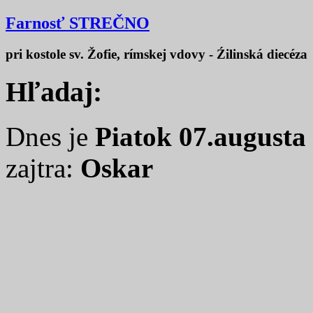
Farnosť STREČNO
pri kostole sv. Žofie, rímskej vdovy - Źilinská diecéza
Hľadaj:
Dnes je
Piatok 07.augusta
zajtra:
Oskar