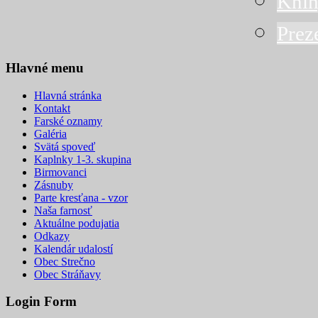
Knih
Prez
Hlavné menu
Hlavná stránka
Kontakt
Farské oznamy
Galéria
Svätá spoveď
Kaplnky 1-3. skupina
Birmovanci
Zásnuby
Parte kresťana - vzor
Naša farnosť
Aktuálne podujatia
Odkazy
Kalendár udalostí
Obec Strečno
Obec Stráňavy
Login Form