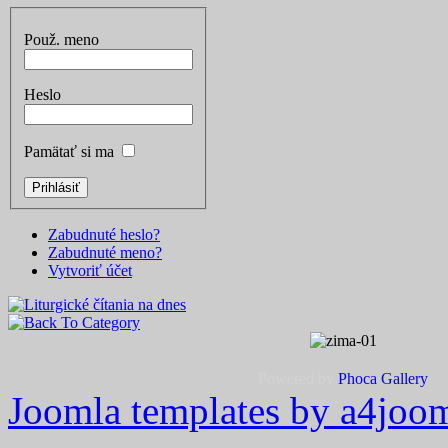
Použ. meno
Heslo
Pamätať si ma
Zabudnuté heslo?
Zabudnuté meno?
Vytvoriť účet
Powered by
Phoca
Gallery
Joomla templates by a4joo