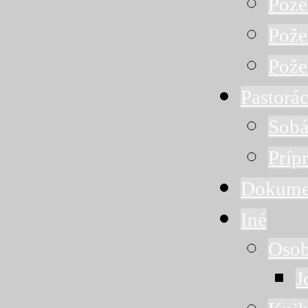
Pože
Pože
Pože
Pastorác
Sobá
Príp
Dokume
Iné
Osob
J