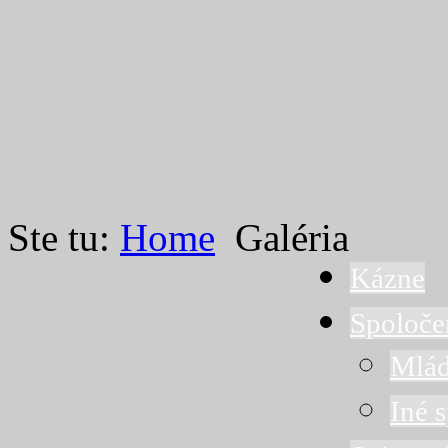
Ste tu:
Home
Galéria
Kázne
Spoloče
Mlád
Iné 