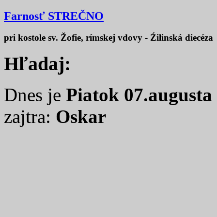
Farnosť STREČNO
pri kostole sv. Žofie, rímskej vdovy - Źilinská diecéza
Hľadaj:
Dnes je
Piatok 07.augusta
zajtra:
Oskar