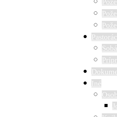
Pože
Pože
Pože
Pastorác
Sobá
Príp
Dokume
Iné
Osob
J