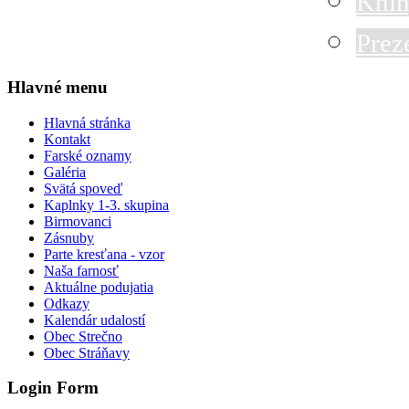
Knih
Prez
Hlavné menu
Hlavná stránka
Kontakt
Farské oznamy
Galéria
Svätá spoveď
Kaplnky 1-3. skupina
Birmovanci
Zásnuby
Parte kresťana - vzor
Naša farnosť
Aktuálne podujatia
Odkazy
Kalendár udalostí
Obec Strečno
Obec Stráňavy
Login Form