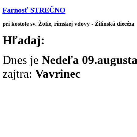
Farnosť STREČNO
pri kostole sv. Žofie, rímskej vdovy - Źilinská diecéza
Hľadaj:
Dnes je
Nedeľa 09.august
zajtra:
Vavrinec