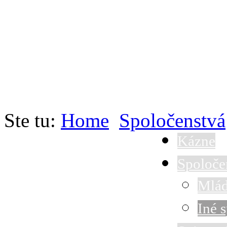
Ste tu:
Home
Spoločenstvá
Kázne
Spoloče
Mlád
Iné 