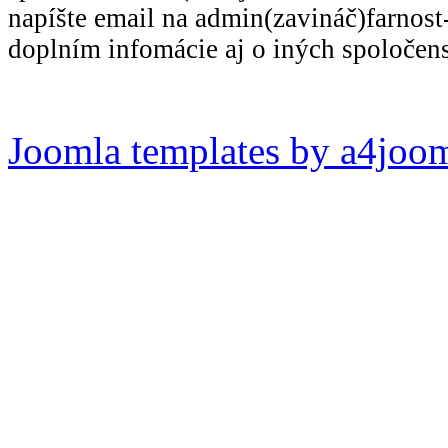
napíšte email na admin(zavináč)farnost-
doplním infomácie aj o iných spoločen
Joomla templates by a4joo
Pripomienky k stránke: adm