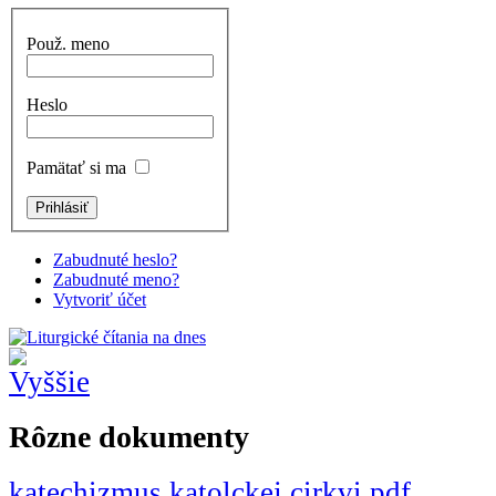
Použ. meno
Heslo
Pamätať si ma
Zabudnuté heslo?
Zabudnuté meno?
Vytvoriť účet
Rôzne dokumenty
katechizmus katolckej cirkvi.pdf