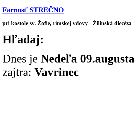
Farnosť STREČNO
pri kostole sv. Žofie, rímskej vdovy - Źilinská diecéza
Hľadaj:
Dnes je
Nedeľa 09.august
zajtra:
Vavrinec