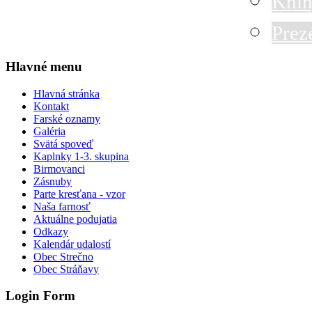
Knih
Prez
Hlavné menu
Hlavná stránka
Kontakt
Farské oznamy
Galéria
Svätá spoveď
Kaplnky 1-3. skupina
Birmovanci
Zásnuby
Parte kresťana - vzor
Naša farnosť
Aktuálne podujatia
Odkazy
Kalendár udalostí
Obec Strečno
Obec Stráňavy
Login Form