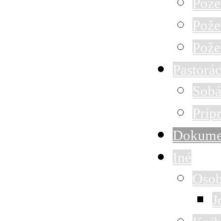
Pože
Pože
Pože
Pastorác
Sobá
Príp
Dokume
Iné
Osob
J