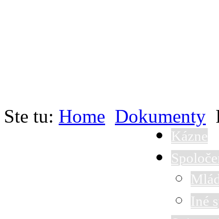
Ste tu:
Home
Dokumenty
Kázne
Spoloče
Mlád
Iné 